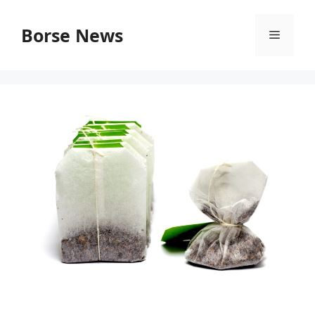
Vai
al
Borse News
Menu
contenuto