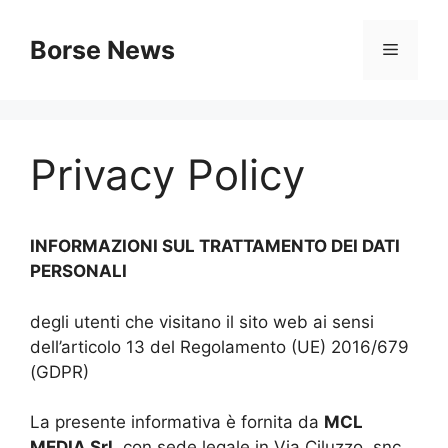
Vai
al
Borse News
Menu
contenuto
Privacy Policy
INFORMAZIONI SUL TRATTAMENTO DEI DATI
PERSONALI
degli utenti che visitano il sito web ai sensi
dell’articolo 13 del Regolamento (UE) 2016/679
(GDPR)
La presente informativa è fornita da
MCL
MEDIA Srl
, con sede legale in Via Ciluzzo, snc,