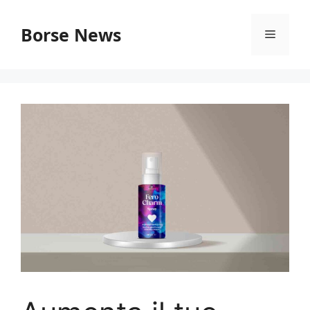
Vai
al
Borse News
Menu
contenuto