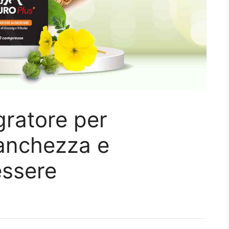
egratore per
tanchezza e
essere