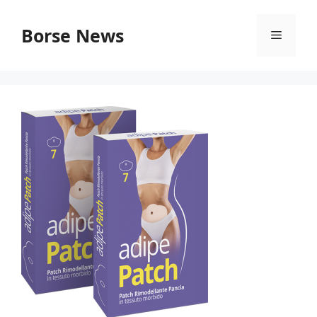
Vai
al
Borse News
Menu
contenuto