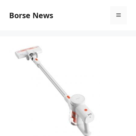
Vai
al
Borse News
Menu
contenuto