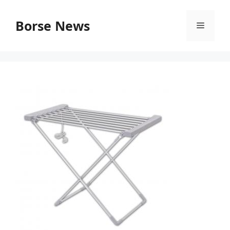
Vai
al
Borse News
Menu
contenuto