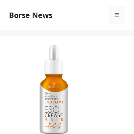
Vai
al
Borse News
Menu
contenuto