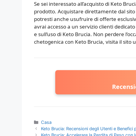
Se sei interessato all’acquisto di Keto Brucia
prodotto. Acquistare direttamente dal sito u
potresti anche usufruire di offerte esclusiv
avrai accesso a un servizio clienti dedicato 
e sull’uso di Keto Brucia. Non perdere l’occa
chetogenica con Keto Brucia, visita il sito u
Recensi
Categorie
Casa
Keto Brucia: Recensioni degli Utenti e Benefici p
Keto Brucia: Accelerare la Perdita di Peso con 