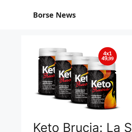
Vai
al
Borse News
contenuto
Keto Brucia: La 